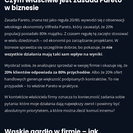
Czym właściwie jest zasada Pareto
w biznesie
Zasada Pareto, znana też jako reguła 20/80, wywodzi się z obserwacji
włoskiego ekonomisty Vilfreda Pareto, który zauważył, że 20%
populacji posiadało 80% majątku. Z czasem regułę tę zaczęto stosować
w wielu dziedzinach – od ekonomii po zarządzanie projektami. W
biznesie sprawdza się szczególnie dobrze, bo pokazuje, że
nie
wszystkie działania mają taki sam wpływ na wyniki
.
Wyobraź sobie, że analizujesz sprzedaż w swojej firmie i okazuje się, że
20% klientów odpowiada za 80% przychodów
. Albo że 20% ofert
handlowych generuje większość podpisanych kontraktów. To nie
przypadek – to właśnie Pareto w praktyce.
W kontekście właściciela firmy oznacza to konieczność zadania sobie
pytania: które moje działania dają największy zwrot i powinny być
absolutnym priorytetem, a które można zlecić komuś innemu?
Wąskie gardło w firmie – jak