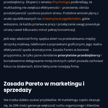
przedsiębiorcy. Eksperci z serwisu
iPsychologia
podkreślają, że
multitasking nie zwiększa efektywności – przeciwnie, obniża
produktywność i podnosi poziom stresu. Podobne wnioski płyną z
analiz opublikowanych na
Uniwersytecie Jagiellońskim
, gdzie
wskazano, że każda przerwa w pracy i przełączanie uwagi powoduje
utratę nawet kilkunastu minut pełnej koncentracji.
Jeśli więc właściciel firmy spędza dzień na przeskakiwaniu między
skrzynką mailową, telefonami a poprawkami graficznymi, jego realna
efektywność spada dramatycznie. Zasada Pareto w biznesie
przypomina, że tylko jasne określenie
priorytetów przedsiębiorcy
i
konsekwentne delegowanie mniej istotnych zadań pozwala zachować
fokus na działaniach, które faktycznie rozwijają firmę.
Zasada Pareto w marketingu i
sprzedaży
Nie trzeba daleko szukać przykładów. W marketingu często okazuje
się, że 20% treści generuje większość ruchu organicznego i klientów.