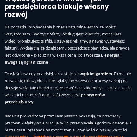
przedsiębiorca blokuje własny
rozwój
Na początku prowadzenia biznesu naturalne jest to, że robisz
wszystko sam. Tworzysz oferty, obsługujesz klientów, montujesz
wideo, projektujesz grafiki, ustawiasz reklamy, a nawet wystawiasz
faktury. Wydaje się, że dzięki temu oszczędzasz pieniądze, ale prawda
jest odwrotna – płacisz największą cenę, bo
Twój czas, energia i
uwaga są ograniczone
.
To właśnie wtedy przedsiębiorca staje się
wąskim gardłem
. Firma nie
rozwija się tak szybko, jak mogłaby, bo wszystkie procesy czekają na
decyzje szefa. Nie chodzi o to, że zespół jest zbyt mały – chodzi o to, że
właściciel nie potrafi odpuścić i wyznaczyć
priorytetów
przedsiębiorcy
.
Badania prowadzone przez Leanpassion pokazują, że przeciętny
pracownik efektywnie pracuje tylko przez niecałe 3 godziny dziennie, a
reszta czasu przepada na rozproszenia i czynności o niskiej wartości
(
Leanpassion – Zarządzanie czasem a produktywność pracownika
).