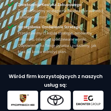
Zwiększenie Koszyka Zakupowego:
Zaprezentujemy strategie na zwiększenie wartości
zamówień i marż.
Szczegółowe Omówienie Strategii:
Przedstawimy Ci każdą strategię, omówimy
założenia, cele oraz spodziewane wyniki.
Odpowiemy na Twoje pytania i pokażemy, jak
krok po kroku wdrożyć plan.
Wśród firm korzystających z naszych
usług są: