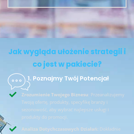
Jak wygląda ułożenie strategii i
co jest w pakiecie?
1. Poznajmy Twój Potencjał
Zrozumienie Twojego Biznesu
: Przeanalizujemy
Twoją ofertę, produkty, specyfikę branży i
sezonowość, aby wybrać najlepsze usługi i
produkty do promocji.
Analiza Dotychczasowych Działań:
Dokładnie