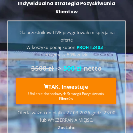
Indywidualna Strategia Pozyskiwania
Klientow
Dla uczestników LIVE przygotowałem specjalną
oferte
W koszyku podaj kupon
PROFIT2403
–
otrzymasz 80% zniżki
3500 zł
->
500 zł
netto
TAK, Inwestuje
Ułożenie dochodowych Strategii Pozyskiwania
Klientów
Oferta ważna do piątku 27.03.2026 godz. 23:00
lub WYCZERPANIA MIEJSC.
Zostało: