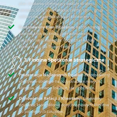
plan działania obejmujący analizę strategii,
narzędzi, SEO, social media, oferty, stron, grup
odbiorców, zaangażowania i konkurencji.
Dostosowany Plan Działania:
Każda strategia
zawiera krok po kroku plan wdrożenia,
uwzględniając najlepsze narzędzia i kanały
komunikacji dla Twojej firmy.
3. Finalne Spotkanie Strategiczne
Prezentacja Najlepszych Działań:
Przedstawimy
efektywne strategie na pozyskiwanie nowych
klientów, zarówno lokalnie, jak i globalnie.
Odnowienie Relacji z Klientami:
Omówimy
działania, które skłonią dotychczasowych klientów
do ponownych zakupów.