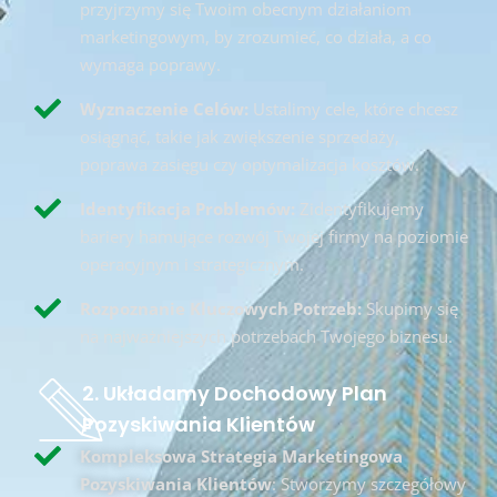
przyjrzymy się Twoim obecnym działaniom
marketingowym, by zrozumieć, co działa, a co
wymaga poprawy.
Wyznaczenie Celów:
Ustalimy cele, które chcesz
osiągnąć, takie jak zwiększenie sprzedaży,
poprawa zasięgu czy optymalizacja kosztów.
Identyfikacja Problemów:
Zidentyfikujemy
bariery hamujące rozwój Twojej firmy na poziomie
operacyjnym i strategicznym.
Rozpoznanie Kluczowych Potrzeb:
Skupimy się
na najważniejszych potrzebach Twojego biznesu.
2. Układamy Dochodowy Plan
Pozyskiwania Klientów
Kompleksowa Strategia Marketingowa
Pozyskiwania Klientów
: Stworzymy szczegółowy