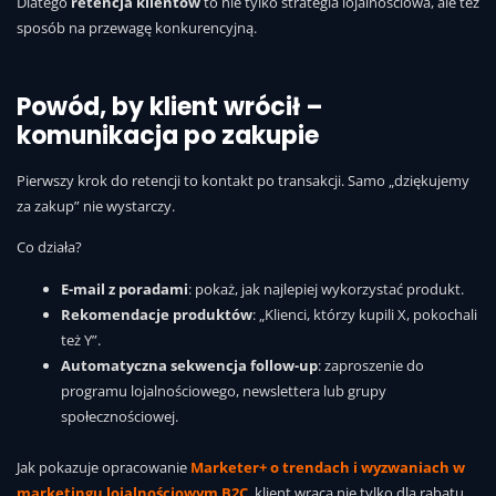
Dlatego
retencja klientów
to nie tylko strategia lojalnościowa, ale też
sposób na przewagę konkurencyjną.
Powód, by klient wrócił –
komunikacja po zakupie
Pierwszy krok do retencji to kontakt po transakcji. Samo „dziękujemy
za zakup” nie wystarczy.
Co działa?
E-mail z poradami
: pokaż, jak najlepiej wykorzystać produkt.
Rekomendacje produktów
: „Klienci, którzy kupili X, pokochali
też Y”.
Automatyczna sekwencja follow-up
: zaproszenie do
programu lojalnościowego, newslettera lub grupy
społecznościowej.
Jak pokazuje opracowanie
Marketer+ o trendach i wyzwaniach w
marketingu lojalnościowym B2C
, klient wraca nie tylko dla rabatu,