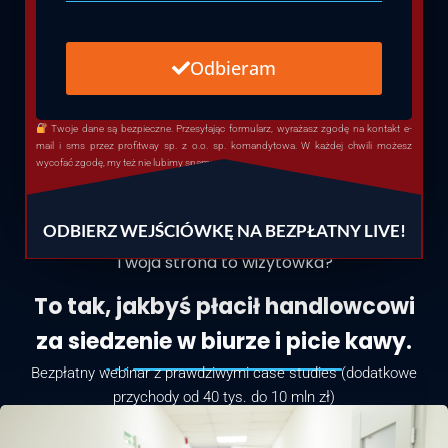
Odbieram
Twoje dane są bezpieczne. Przesyłając formularz, wyrażasz zgodę na kontakt e-
mail i sms przez profitway sp. z o.o. sp. komandytowa. W każdej chwili możesz
wycofać zgodę, my też nie lubimy spamu.
ODBIERZ WEJŚCIÓWKĘ NA BEZPŁATNY LIVE!
Twoja strona to wizytówka?
To tak, jakbyś płacił handlowcowi
za siedzenie w biurze i picie kawy.
Bezpłatny webinar z prawdziwymi case studies (dodatkowe
przychody od 40 tys. do 10 mln zł)