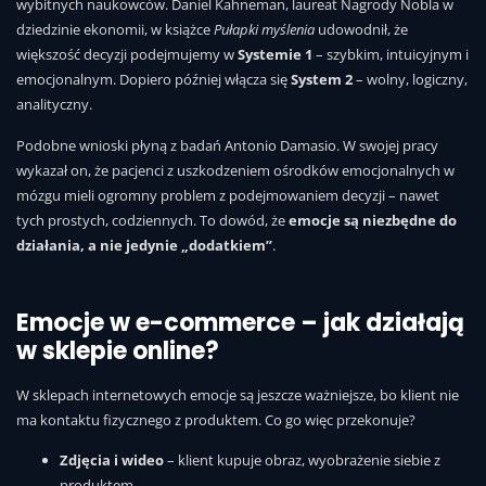
wybitnych naukowców. Daniel Kahneman, laureat Nagrody Nobla w
dziedzinie ekonomii, w książce
Pułapki myślenia
udowodnił, że
większość decyzji podejmujemy w
Systemie 1
– szybkim, intuicyjnym i
emocjonalnym. Dopiero później włącza się
System 2
– wolny, logiczny,
analityczny.
Podobne wnioski płyną z badań Antonio Damasio. W swojej pracy
wykazał on, że pacjenci z uszkodzeniem ośrodków emocjonalnych w
mózgu mieli ogromny problem z podejmowaniem decyzji – nawet
tych prostych, codziennych. To dowód, że
emocje są niezbędne do
działania, a nie jedynie „dodatkiem”
.
Emocje w e-commerce – jak działają
w sklepie online?
W sklepach internetowych emocje są jeszcze ważniejsze, bo klient nie
ma kontaktu fizycznego z produktem. Co go więc przekonuje?
Zdjęcia i wideo
– klient kupuje obraz, wyobrażenie siebie z
produktem.