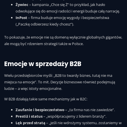
Żywiec
– kampania „Chce się Ż” to przykład, jak hasło
odwołujące się do emocji radości i energii buduje całą narrację.
InPost
– firma buduje emocję wygody i bezpieczeństwa
(„Paczkę odbierzesz kiedy chcesz”).
To pokazuje, że emocje nie są domeną wyłącznie globalnych gigantów,
ale mogą być rdzeniem strategii także w Polsce.
Emocje w sprzedaży B2B
Wielu przedsiębiorców myśli: „B2B to twardy biznes, tutaj nie ma
miejsca na emocje”. To mit. Decyzje biznesowe również podejmują
ludzie – a więc istoty emocjonalne.
W B2B działają takie same mechanizmy jak w B2C:
Zaufanie i bezpieczeństwo
– „ta firma nas nie zawiedzie”.
Prestiż i status
– „współpracujemy z liderem branży”.
Lęk przed stratą
– „jeśli nie wdrożymy systemu, zostaniemy w