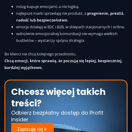
mózg kupuje emocjami, a nie logiką,
najlepsze marki sprzedają nie produkt, a
pragnienie, prestiż,
radość lub bezpieczeństwo
,
emocje działają w B2C i B2B, w sklepach stacjonarnych i online,
wdrożenie emocjonalnej komunikacji nie wymaga wielkich
budżetów – wystarczy spójna strategia.
Bo klienci nie chcą kolejnego przedmiotu.
Chcą emocji, które sprawią, że poczują się lepiej, bezpieczniej,
bardziej wyjątkowo.
Chcesz więcej takich
treści?
Odbierz bezpłatny dostęp do Profit
Insider
Zapisuję się