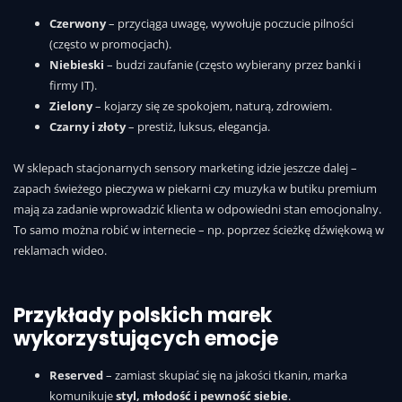
Czerwony
– przyciąga uwagę, wywołuje poczucie pilności
(często w promocjach).
Niebieski
– budzi zaufanie (często wybierany przez banki i
firmy IT).
Zielony
– kojarzy się ze spokojem, naturą, zdrowiem.
Czarny i złoty
– prestiż, luksus, elegancja.
W sklepach stacjonarnych sensory marketing idzie jeszcze dalej –
zapach świeżego pieczywa w piekarni czy muzyka w butiku premium
mają za zadanie wprowadzić klienta w odpowiedni stan emocjonalny.
To samo można robić w internecie – np. poprzez ścieżkę dźwiękową w
reklamach wideo.
Przykłady polskich marek
wykorzystujących emocje
Reserved
– zamiast skupiać się na jakości tkanin, marka
komunikuje
styl, młodość i pewność siebie
.