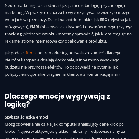
Neuromarketing to dziedzina łącząca neurobiologię, psychologię i
marketing. W praktyce oznacza to wykorzystywanie wiedzy o mózgu i
emocjach w sprzedaży. Dzięki narzędziom takim jak
EEG
(rejestracja fal
mózgowych),
fMRI
(obserwacja aktywności obszarów mózgu) czy
eye-
tracking
(śledzenie wzroku) możemy sprawdzić, jak klient reaguje na
reklamę, stronę internetową czy opakowanie produktu.
Jak podaje
Ifirma
, neuromarketing pozwala zrozumieć, dlaczego
niektóre kampanie działają doskonale, a inne mimo wysokiego
budżetu nie przynoszą efektów. To odpowiedź na pytanie, jak
połączyć emocjonalne pragnienia klientów z komunikacją marki.
Dlaczego emocje wygrywają z
logiką?
Szybsza ścieżka emocji
Mózg człowieka nie działa jak komputer analizujący dane krok po
kroku. Najpierw aktywuje się układ limbiczny – odpowiedzialny za
emocje. To on podejmuje decyzję zakupową, a dopiero później kora