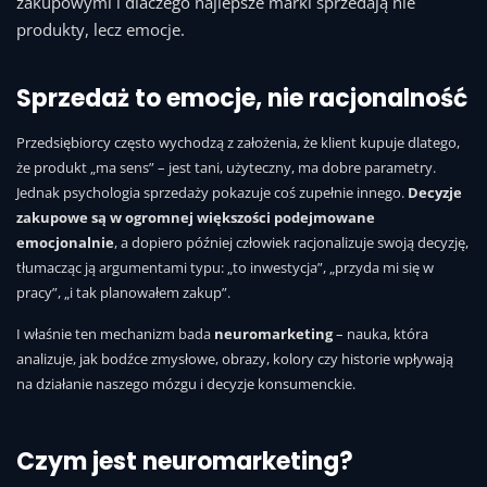
zakupowymi i dlaczego najlepsze marki sprzedają nie
produkty, lecz emocje.
Sprzedaż to emocje, nie racjonalność
Przedsiębiorcy często wychodzą z założenia, że klient kupuje dlatego,
że produkt „ma sens” – jest tani, użyteczny, ma dobre parametry.
Jednak psychologia sprzedaży pokazuje coś zupełnie innego.
Decyzje
zakupowe są w ogromnej większości podejmowane
emocjonalnie
, a dopiero później człowiek racjonalizuje swoją decyzję,
tłumacząc ją argumentami typu: „to inwestycja”, „przyda mi się w
pracy”, „i tak planowałem zakup”.
I właśnie ten mechanizm bada
neuromarketing
– nauka, która
analizuje, jak bodźce zmysłowe, obrazy, kolory czy historie wpływają
na działanie naszego mózgu i decyzje konsumenckie.
Czym jest neuromarketing?