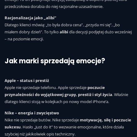
przedczołowa dorabia do niej racjonalne uzasadnienie.
Racjonalizacja jako „alibi”
Dlatego klienci mówią: „to była dobra cena”, „przyda mi się”, „bo
miałem dobry dzień”. To tylko
alibi
dla decyzji podjętej dużo wcześniej
– na poziomie emocji.
Jak marki sprzedają emocje?
Apple – status i prestiż
Apple nie sprzedaje telefonu. Apple sprzedaje
poczucie
przynależności do wyjątkowej grupy, prestiż i styl życia
. Właśnie
dlatego klienci stoją w kolejkach po nowy model iPhone’a.
Nike – energia i zwycięstwo
Nike nie sprzedaje butów. Nike sprzedaje
motywację, siłę i poczucie
sukcesu
. Hasło „Just do it” to wezwanie emocjonalne, które działa
szybciej niż jakikolwiek opis techniczny.