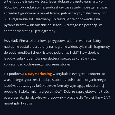
w tle i buduje trwałą wartość. Jeden dobrze przygotowany artykuł
blogowy, rolka edukacyjna, podcast czy case study może generować
sprzedaż tygodniami, a nawet latami, jeśli jest zoptymalizowany pod
SEO i regularnie aktualizowany. To treści, które odpowiadają na
pytania klientów niezależnie od sezonu – dlatego ich potencjał w
content marketingu jest ogromny.
Przykład? Firma szkoleniowa przygotowała jeden webinar, który
następnie został przerobiony na nagranie wideo, cykl maili, fragmenty
do social mediów i check-listę do pobrania. Efekt? Stały dopływ
leadów, subskrybentów newslettera i sprzedaż kursów – bez
konieczności codziennego tworzenia stories.
Jak podkreśla
NowyMarketing
w artykule o evergreen content, to
właśnie tego typu treści budują stabilne źródło ruchu organicznego i
leadów, podczas gdy krótkotrwałe formaty wymagają nieustannej
produkcji i „dokarmiania algorytmów” . Dobrze zaprojektowana treść
evergreen działa jak cyfrowy pracownik – pracuje dla Twojej firmy 24/7,
nawet gdy Ty śpisz.