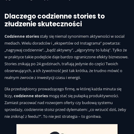
Dlaczego codzienne stories to
złudzenie skuteczności
Codzienne stories
stały się niemal synonimem aktywności w social
mediach. Wielu doradców i „ekspertów od Instagrama” powtarza:
„nagrywaj codziennie”, „bądź aktywny”, „algorytmy to lubią”. Tylko że
w praktyce takie podejście daje bardzo ograniczone efekty biznesowe.
Stories znikają po 24 godzinach, trafiają jedynie do części Twoich
obserwujących, a ich żywotność jest tak krótka, że trudno mówić o
realnym zwrocie z inwestycji czasu i energii.
Dla przedsiębiorcy prowadzącego firmę, w której każda minuta się
liczy,
codzienne stories
mogą stać się pułapką produktywności.
Zamiast pracować nad rozwojem oferty czy budową systemu
sprzedaży, codziennie stoisz przed dylematem: „co wrzucić dziś, żeby
nie zniknąć z feedu?”. To nie jest strategia – to gonitwa.