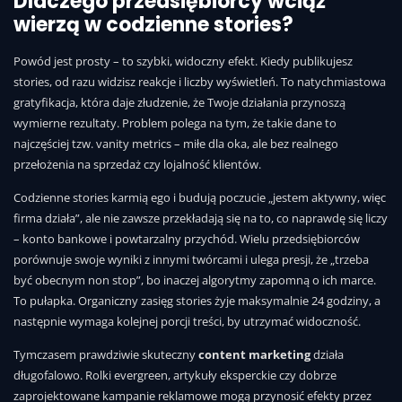
Dlaczego przedsiębiorcy wciąż
wierzą w codzienne stories?
Powód jest prosty – to szybki, widoczny efekt. Kiedy publikujesz
stories, od razu widzisz reakcje i liczby wyświetleń. To natychmiastowa
gratyfikacja, która daje złudzenie, że Twoje działania przynoszą
wymierne rezultaty. Problem polega na tym, że takie dane to
najczęściej tzw. vanity metrics – miłe dla oka, ale bez realnego
przełożenia na sprzedaż czy lojalność klientów.
Codzienne stories karmią ego i budują poczucie „jestem aktywny, więc
firma działa”, ale nie zawsze przekładają się na to, co naprawdę się liczy
– konto bankowe i powtarzalny przychód. Wielu przedsiębiorców
porównuje swoje wyniki z innymi twórcami i ulega presji, że „trzeba
być obecnym non stop”, bo inaczej algorytmy zapomną o ich marce.
To pułapka. Organiczny zasięg stories żyje maksymalnie 24 godziny, a
następnie wymaga kolejnej porcji treści, by utrzymać widoczność.
Tymczasem prawdziwie skuteczny
content marketing
działa
długofalowo. Rolki evergreen, artykuły eksperckie czy dobrze
zaprojektowane kampanie reklamowe mogą przynosić efekty przez